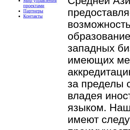
Средней Ази
Мир управления
проектами
предоставля
Партнеры
Контакты
возможность
образовани
западных би
имеющих ме
аккредитаци
за пределы 
владея ино
языком. На
имеют след