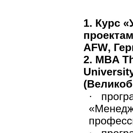
1.
Курс «
проектам
AFW
, Ге
2.
MBA T
Universit
(
Великоб
·
прогр
«Менедж
професс