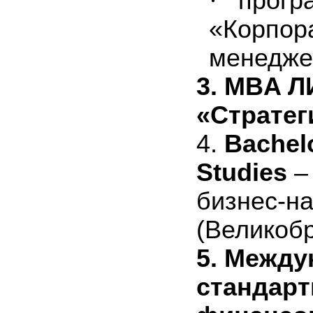
·
прогр
«Корпор
менедже
3.
MBA
Л
«Стратег
4.
Bachel
Studies
бизнес
-
на
(
Великоб
5.
Между
стандар