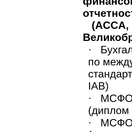
финансо
отчетнос
(
ACCA
,
Великобр
·
Бухга
по межд
стандар
IAB)
·
МСФО.
(диплом
·
МСФО.