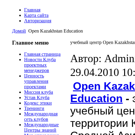
Главная
Карта сайта
Авторизация
Домой
Open Kazakhstan Education
Главное меню
учебный центр Open Kazakhstan
Главная страница
Автор: Admini
Новости Клуба
проектных
29.04.2010 10
менеджеров
Ценность
управления
Open Kazak
проектами
Миссия клуба
Education
-
Устав Клуба
Кодекс этики
учебный цен
Тренинги
Международная
сеть клубов
территории 
Международные
Центры знаний