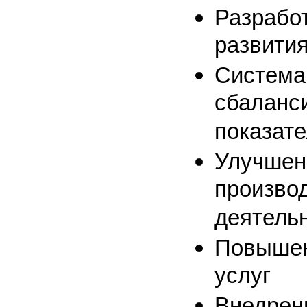
Разработ
развити
Система
сбаланс
показат
Улучшен
произво
деятель
Повышен
услуг
Внедрен