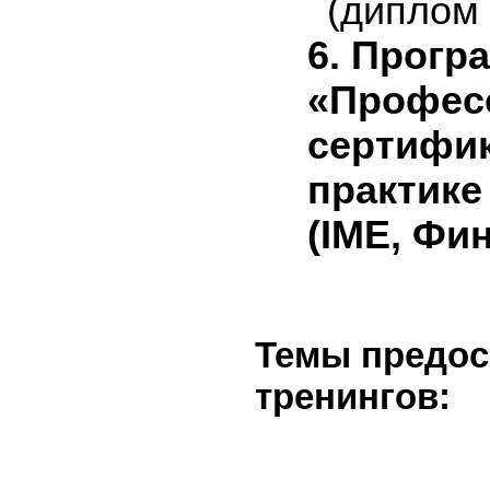
(диплом 
6.
Прогр
«Профес
сертифик
практике
(
IME
, Фи
Темы предо
тренингов: