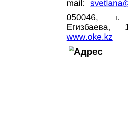
mail:
svetlana
050046, г
.
Егизбаева,
www
.
oke
.
kz