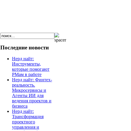
Последние новости
Нерд найт:
Инструменты,
которые помогают
РМам в работе
Нерд найт: Финтех-
реальность.
Микросервисы и
Агенты ИИ для
ведения проектов и
бизнеса
Нерд найт:
Трансформация
проектного
управления и