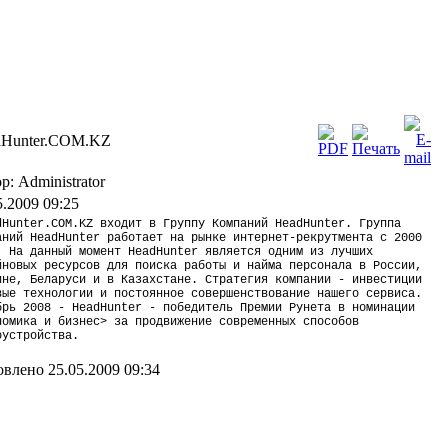
dHunter.COM.KZ
р: Administrator
5.2009 09:25
Hunter.COM.KZ входит в Группу Компаний HeadHunter. Группа
аний HeadHunter работает на рынке интернет-рекрутмента с 2000
. На данный момент HeadHunter является одним из лучших
йновых ресурсов для поиска работы и найма персонала в России,
ине, Беларуси и в Казахстане. Стратегия компании - инвестиции
вые технологии и постоянное совершенствование нашего сервиса.
брь 2008 - HeadHunter - победитель Премии Рунета в номинации
номика и бизнес> за продвижение современных способов
оустройства.
влено 25.05.2009 09:34