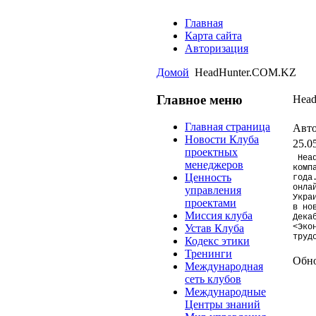
Главная
Карта сайта
Авторизация
Домой
HeadHunter.COM.KZ
Главное меню
Hea
Главная страница
Авто
Новости Клуба
25.0
проектных
Head
менеджеров
комп
Ценность
года
онла
управления
Укра
проектами
в но
Миссия клуба
Дека
<Эко
Устав Клуба
труд
Кодекс этики
Тренинги
Обно
Международная
сеть клубов
Международные
Центры знаний