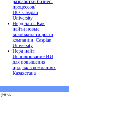
разработки бизнес-
процессов/
ПО_Caspian
University
Нерд найт: Как
найти новые
возможности роста
компании_Caspian
University
Нерд найт:
Использование ИИ
для повышения
продаж в компаниях
Казахстана
щены.