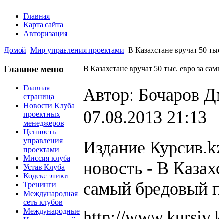
Главная
Карта сайта
Авторизация
Домой
Мир управления проектами
В Казахстане вручат 50 ты
Главное меню
В Казахстане вручат 50 тыс. евро за са
Главная
Автор: Бочаров 
страница
Новости Клуба
07.08.2013 21:13
проектных
менеджеров
Ценность
управления
Издание Курсив.k
проектами
Миссия клуба
новость - В Казах
Устав Клуба
Кодекс этики
самый бредовый п
Тренинги
Международная
сеть клубов
Международные
http://www.kursiv.