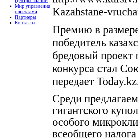
Центры знаний
Мир управления
Kazahstane-vruchat
проектами
Партнеры
Контакты
Премию в размере
победитель казах
бредовый проект 
конкурса стал Со
передает Today.kz
Среди предлагаем
гигантского купол
особого микрокли
всеобщего налога 