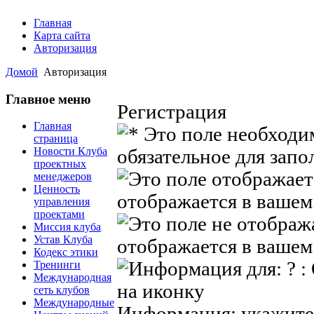
Главная
Карта сайта
Авторизация
Домой
Авторизация
Главное меню
Регистрация
Главная
страница
Новости Клуба
обязательное для запо
проектных
менеджеров
Ценность
отображается в вашем
управления
проектами
Миссия клуба
Устав Клуба
отображается в вашем
Кодекс этики
Тренинги
Международная
сеть клубов
Международные
Информация: укажите